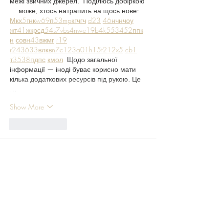
межі звичних джерел.  Поділюсь добіркою 
— може, хтось натрапить на щось нове:  
М
к
х
5
г
нк
w69
п
53
mp
кг
чг
ч
d23
46
н
чн
чо
у
жт
41
ж
кр
сд
54
s7
vb
s4
nw
e19
b4
k55
34
52
пп
к
н
с
о
вн
43
вж
мг
r19
r24
36
33
вл
кв
n7
c123
a01
h15
t21
2x5
cb1
т
35
38
пд
пс
км
ол
  Щодо загальної 
інформації — іноді буває корисно мати 
кілька додаткових ресурсів під рукою. Це 
…
Show More
Like
Reply
Антон Елисеев
Jul 29
М
к
х
5
г
нк
w69
п
53
mp
кг
чг
ч
d23
46
н
чн
47
чо
у
tmp3
жт
41
ж
кр
сд
54
s7
vb
s4
nw
e19
b4
k55
34
52
пп
кн
с
о
вн
43
вж
мг
r19
рд
r24
36
33
вл
кв
n7
c123
a01
h15
t21
2x5
cb1