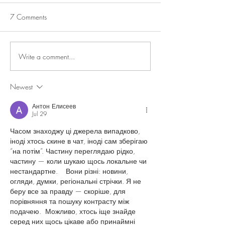
7 Comments
Harvesting Locally
Write a comment...
Newest
Антон Елисеев
Jul 29
Часом знаходжу ці джерела випадково, 
іноді хтось скине в чат, іноді сам зберігаю 
“на потім”. Частину переглядаю рідко, 
частину — коли шукаю щось локальне чи 
нестандартне.    Вони різні: новини, 
огляди, думки, регіональні стрічки. Я не 
беру все за правду — скоріше, для 
порівняння та пошуку контрасту між 
подачею.  Можливо, хтось іще знайде 
серед них щось цікаве або принаймні 