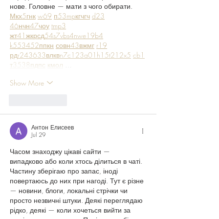
нове. Головне — мати з чого обирати.  
М
к
х
5
г
нк
w69
п
53
mp
кг
чг
ч
d23
46
н
чн
47
чо
у
tmp3
жт
41
ж
кр
сд
54
s7
vb
s4
nw
e19
b4
k55
34
52
пп
кн
с
о
вн
43
вж
мг
r19
рд
r24
36
33
вл
кв
n7
c123
a01
h15
t21
2x5
cb1
т
35
38
пд
пс
км
ол
 …
Show More
Like
Reply
Антон Елисеев
Jul 29
Часом знаходжу цікаві сайти — 
випадково або коли хтось ділиться в чаті. 
Частину зберігаю про запас, іноді 
повертаюсь до них при нагоді. Тут є різне 
— новини, блоги, локальні стрічки чи 
просто незвичні штуки. Деякі переглядаю 
рідко, деякі — коли хочеться вийти за 