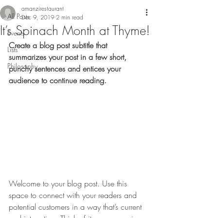
amanzirestaurant
All Posts
Dec 9, 2019
2 min read
It’s Spinach Month at Thyme!
Events
Create a blog post subtitle that 
Lists
summarizes your post in a few short, 
Philosophy
punchy sentences and entices your 
audience to continue reading.
Welcome to your blog post. Use this 
space to connect with your readers and 
potential customers in a way that’s current 