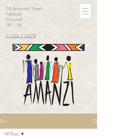
38 Arwenack Street
Falmouth
Cornwall
TR11 3JF
01326 312678
Post
All Posts